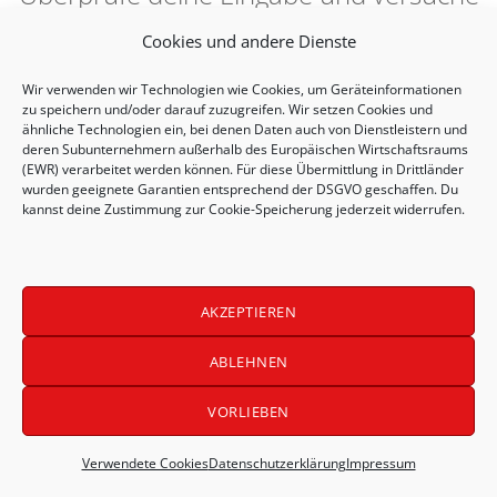
es erneut.
Cookies und andere Dienste
Wir verwenden wir Technologien wie
Cookies
, um Geräteinformationen
zu speichern und/oder darauf zuzugreifen. Wir setzen Cookies und
ähnliche Technologien ein, bei denen Daten auch von Dienstleistern und
deren Subunternehmern außerhalb des Europäischen Wirtschaftsraums
(EWR) verarbeitet werden können. Für diese Übermittlung in Drittländer
wurden geeignete Garantien entsprechend der DSGVO geschaffen. Du
kannst deine Zustimmung zur Cookie-Speicherung jederzeit widerrufen.
AKZEPTIEREN
Kongress LABOKLIN 2025
ABLEHNEN
LABOKLIN on Stage
Impressum
Datenschutzerklärung (EU)
VORLIEBEN
Verwendete Cookies
Verwendete Cookies
Datenschutzerklärung
Impressum