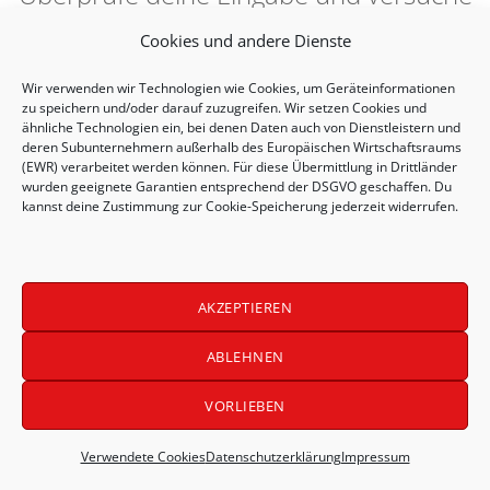
es erneut.
Cookies und andere Dienste
Wir verwenden wir Technologien wie
Cookies
, um Geräteinformationen
zu speichern und/oder darauf zuzugreifen. Wir setzen Cookies und
ähnliche Technologien ein, bei denen Daten auch von Dienstleistern und
deren Subunternehmern außerhalb des Europäischen Wirtschaftsraums
(EWR) verarbeitet werden können. Für diese Übermittlung in Drittländer
wurden geeignete Garantien entsprechend der DSGVO geschaffen. Du
kannst deine Zustimmung zur Cookie-Speicherung jederzeit widerrufen.
AKZEPTIEREN
Kongress LABOKLIN 2025
ABLEHNEN
LABOKLIN on Stage
Impressum
Datenschutzerklärung (EU)
VORLIEBEN
Verwendete Cookies
Verwendete Cookies
Datenschutzerklärung
Impressum