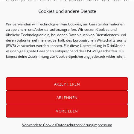
es erneut.
Cookies und andere Dienste
Wir verwenden wir Technologien wie
Cookies
, um Geräteinformationen
zu speichern und/oder darauf zuzugreifen. Wir setzen Cookies und
ähnliche Technologien ein, bei denen Daten auch von Dienstleistern und
deren Subunternehmern außerhalb des Europäischen Wirtschaftsraums
(EWR) verarbeitet werden können. Für diese Übermittlung in Drittländer
wurden geeignete Garantien entsprechend der DSGVO geschaffen. Du
kannst deine Zustimmung zur Cookie-Speicherung jederzeit widerrufen.
AKZEPTIEREN
Kongress LABOKLIN 2025
ABLEHNEN
LABOKLIN on Stage
Impressum
Datenschutzerklärung (EU)
VORLIEBEN
Verwendete Cookies
Verwendete Cookies
Datenschutzerklärung
Impressum